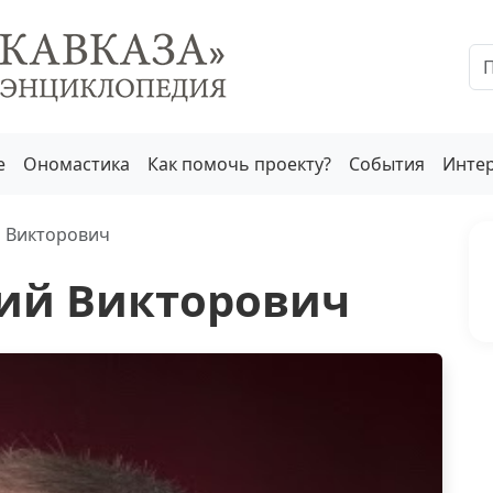
е
Ономастика
Как помочь проекту?
События
Инте
 Викторович
ий Викторович