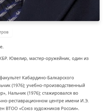
тров
е.
КБР. Ювелир, мастер-оружейник, один из
факультет Кабардино-Балкарского
льчик (1976); учебно-производственный
», Нальчик (1976); стажировался во
чно-реставрационном центре имени И.Э.
член ВТОО «Союз художников России».