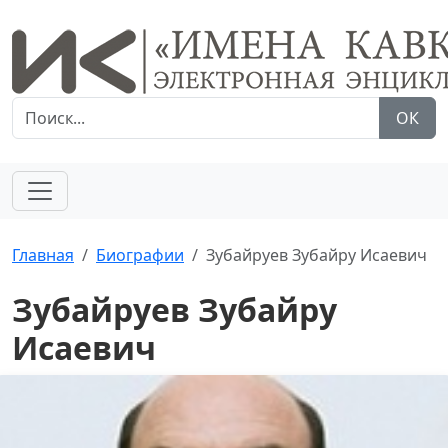
ОК
Главная
Биографии
Зубайруев Зубайру Исаевич
Зубайруев Зубайру
Исаевич