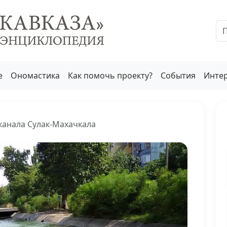
е
Ономастика
Как помочь проекту?
События
Инте
канала Сулак-Махачкала