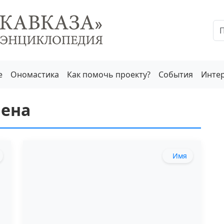
е
Ономастика
Как помочь проекту?
События
Инте
мена
Имя