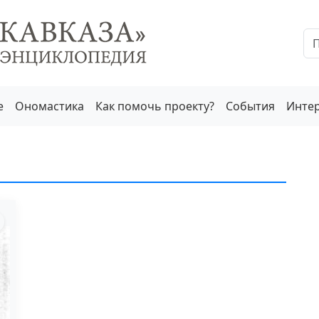
е
Ономастика
Как помочь проекту?
События
Инте