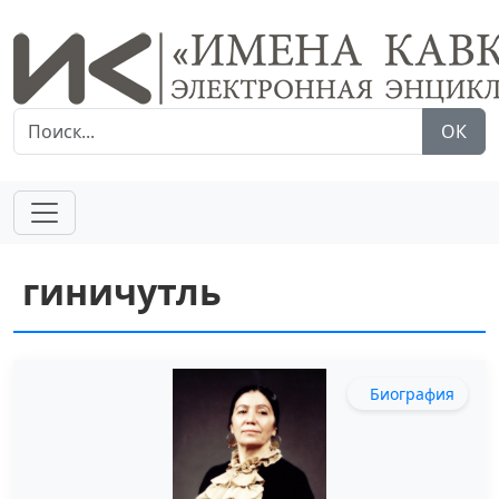
ОК
гиничутль
Биография