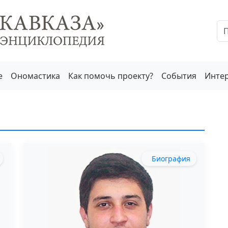
е
Ономастика
Как помочь проекту?
События
Инте
Биография