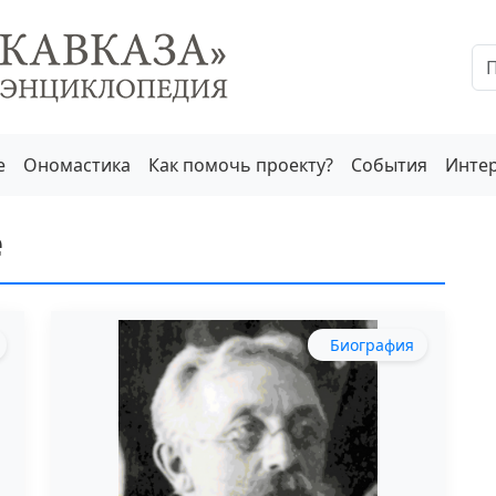
е
Ономастика
Как помочь проекту?
События
Инте
е
Биография