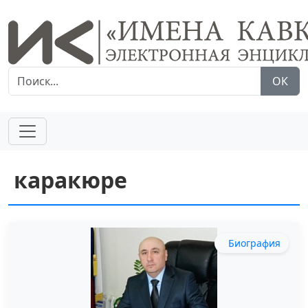
ОК
каракюре
Биография