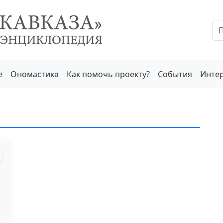
е
Ономастика
Как помочь проекту?
События
Инте