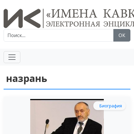
ОК
назрань
Биография