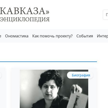
е
Ономастика
Как помочь проекту?
События
Инте
Биография