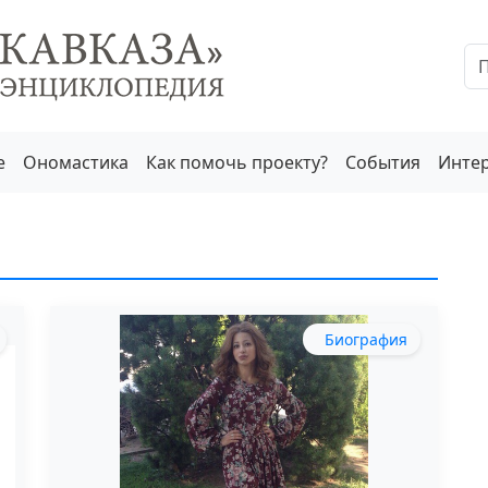
е
Ономастика
Как помочь проекту?
События
Инте
Биография