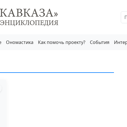
е
Ономастика
Как помочь проекту?
События
Инте