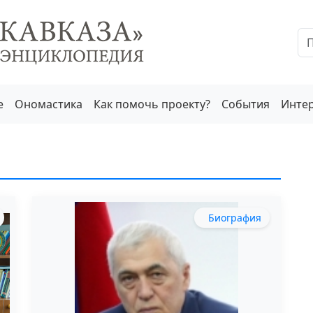
е
Ономастика
Как помочь проекту?
События
Инте
Биография