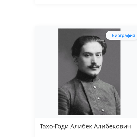
Биография
Тахо-Годи Алибек Алибекович