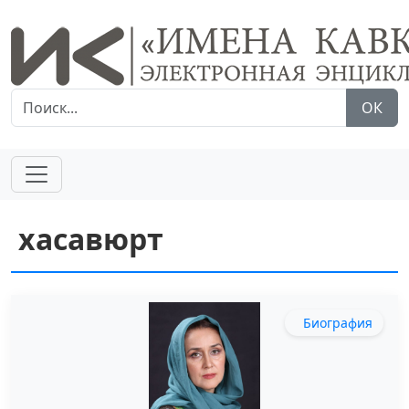
ОК
хасавюрт
Биография