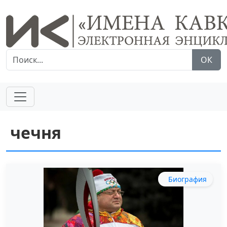
ОК
чечня
Биография