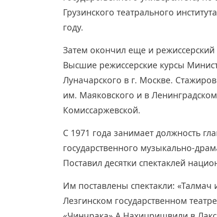
Грузинского театрального института
году.
Затем окончил еще и режиссерский ф
Высшие режиссерские курсы Минист
Луначарского в г. Москве. Стажиро
им. Маяковского и в Ленинградском
Комиссаржевской.
С 1971 года занимает должность гл
государственного музыкально-драма
Поставил десятки спектаклей нацио
Им поставлены спектакли: «Талмач
Лезгинском государственном театре
«Чинчрака» А.Нахицришвили в Лакск