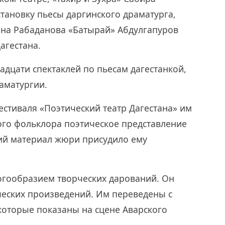
становку пьесы даргинского драматурга,
ана Рабаданова «Батырай» Абдулгапуров
агестана.
адцати спектаклей по пьесам дагестанкой,
раматургии.
естиваля «Поэтический театр Дагестана» им
ого фольклора поэтическое представление
кий материал жюри присудило ему
огообразием творческих дарований. Он
ческих произведений. Им переведены с
 которые показаны на сцене Аварского