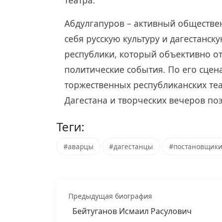
театра.
Абдулгапуров – активный обществе
себя русскую культуру и дагестанс
республики, который объективно о
политические события. По его сцен
торжественных республиканских те
Дагестана и творческих вечеров поэ
Теги:
#аварцы
#дагестанцы
#постановщик
Предыдущая биография
Бейтуганов Исмаил Расулович