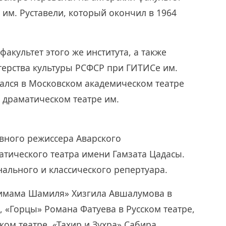
 им. Руставели, который окончил в 1964
акультет этого же института, а также
ерства культуры РСФСР при ГИТИСе им.
вался в Московском академическом театре
 драматическом театре им.
авного режиссера Аварского
тического театра имени Гамзата Цадасы.
нального и классического репертуара.
 имама Шамиля» Хизгила Авшалумова в
, «Горцы» Романа Фатуева в Русском театре,
ом театре, «Тахир и Зухра» Сабира