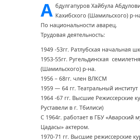
А
бдулгапуров Хайбула Абдулович
Кахибского (Шамильского) р-н
По национальности аварец.
Трудовая деятельность:
1949 -53гг. Ратлубская начальная ш
1953-55гг. Ругельдинская семилет
(Шамильского) р-на.
1956 – 68гг. член ВЛКСМ
1959 — 64 гг. Театральный институт 
1964 -67 гг. Высшие Режиссерские к
Руставели в г. Тбилиси)
С 1964г. работает в ГБУ «Аварский 
Цадасы» актером.
1970-71 гг. Высшие режиссерские к