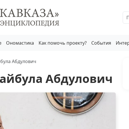
е
Ономастика
Как помочь проекту?
События
Инте
йбула Абдулович
Хайбула Абдулович