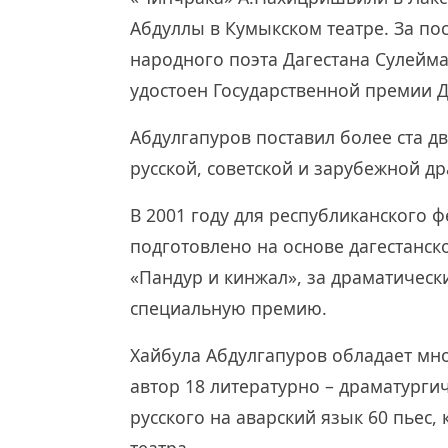
Абдуллы в Кумыкском театре. За по
народного поэта Дагестана Сулейм
удостоен Государственной премии Д
Абдулгапуров поставил более ста дв
русской, советской и зарубежной д
В 2001 году для республиканского ф
подготовлено на основе дагестанск
«Пандур и кинжал», за драматичес
специальную премию.
Хайбула Абдулгапуров обладает мн
автор 18 литературно – драматурги
русского на аварский язык 60 пьес,