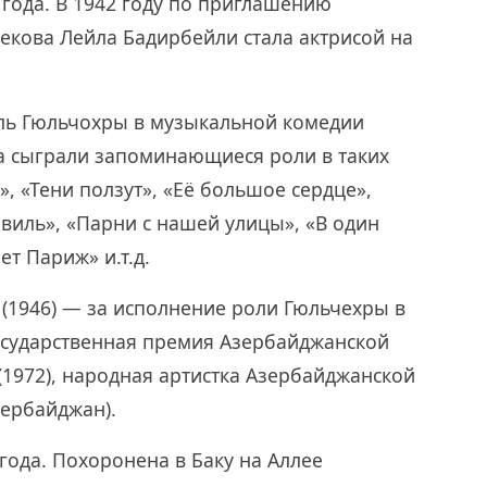
 года. В 1942 году по приглашению
бекова Лейла Бадирбейли стала актрисой на
оль Гюльчохры в музыкальной комедии
а сыграли запоминающиеся роли в таких
», «Тени ползут», «Её большое сердце»,
евиль», «Парни с нашей улицы», «В один
т Париж» и.т.д.
(1946) — за исполнение роли Гюльчехры в
Государственная премия Азербайджанской
1972), народная артистка Азербайджанской
зербайджан).
года. Похоронена в Баку на Аллее