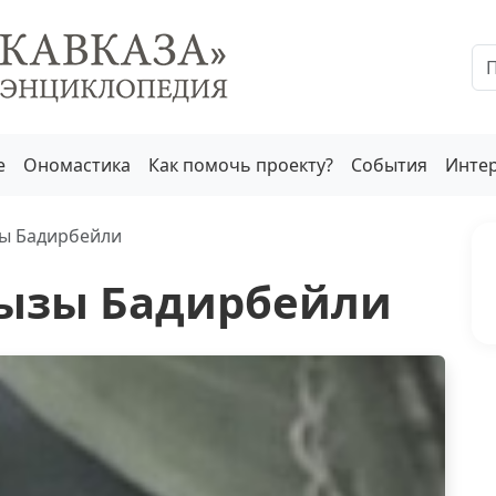
е
Ономастика
Как помочь проекту?
События
Инте
зы Бадирбейли
кызы Бадирбейли