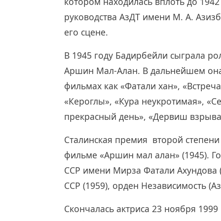
котором находилась вплоть до 1942
руководства АзДТ имени М. А. Азиз
его сцене.
В 1945 году Бадирбейли сыграла р
Аршин Мал-Алан. В дальнейшем он
фильмах как «Фатали хан», «Встреча
«Кероглы», «Кура неукротимая», «С
прекрасный день», «Дервиш взрывае
Сталинская премия второй степени 
фильме «Аршин мал алан» (1945). 
ССР имени Мирза Фатали Ахундова (
ССР (1959), орден Независимость (А
Скончалась актриса 23 ноября 1999 