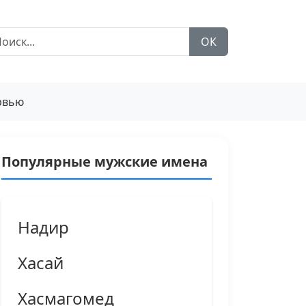
ОК
рвью
Популярные мужские имена
Надир
Хасай
Хасмагомед