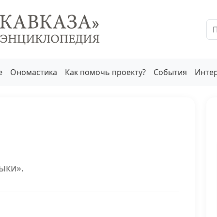
е
Ономастика
Как помочь проекту?
События
Инте
ыки».