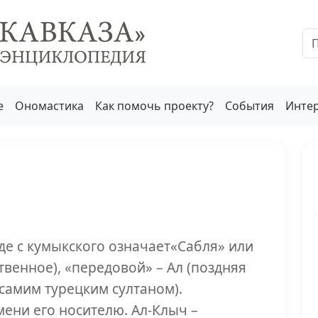
е
Ономастика
Как помочь проекту?
События
Инте
де с кумыкского означает«Сабля» или
твенное), «передовой» – Ал (поздняя
 самим турецким султаном).
ени его носителю. Ал-Клыч –