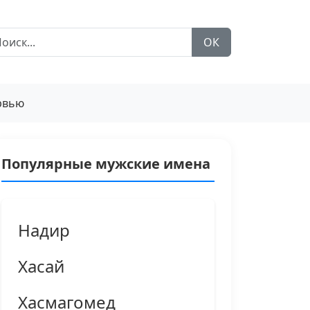
ОК
рвью
Популярные мужские имена
Надир
Хасай
Хасмагомед