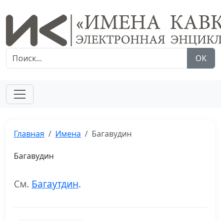
ОК
Главная
Имена
Багавудин
Багавудин
См.
Багаутдин
.