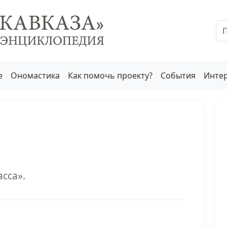
е
Ономастика
Как помочь проекту?
События
Инте
сса».