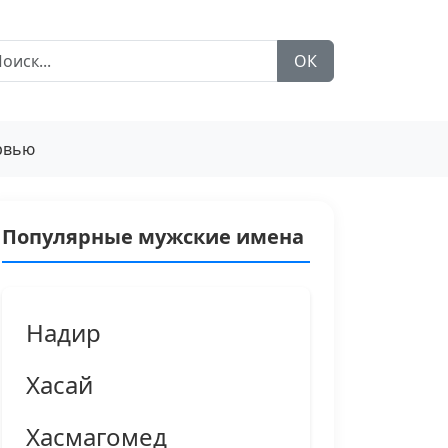
ОК
рвью
Популярные мужские имена
Надир
Хасай
Хасмагомед