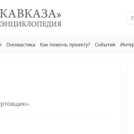
е
Ономастика
Как помочь проекту?
События
Инте
уртовщик».