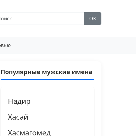
ОК
рвью
Популярные мужские имена
Надир
Хасай
Хасмагомед