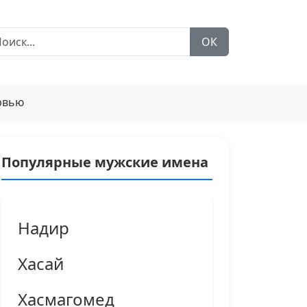
ОК
рвью
Популярные мужские имена
Надир
Хасай
Хасмагомед