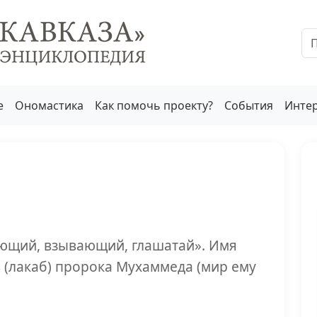
е
Ономастика
Как помочь проекту?
События
Инте
ающий, взывающий, глашатай». Имя
в (лакаб) пророка Мухаммеда (мир ему