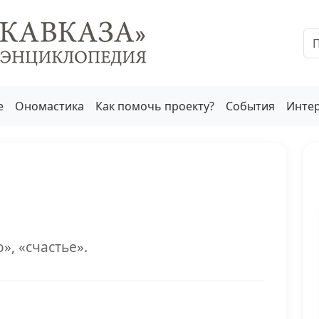
е
Ономастика
Как помочь проекту?
События
Инте
», «счастье».