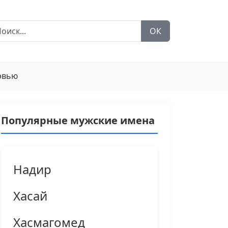
ОК
рвью
Популярные мужские имена
Надир
Хасай
Хасмагомед