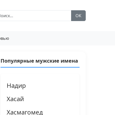
ОК
рвью
Популярные мужские имена
Надир
Хасай
Хасмагомед