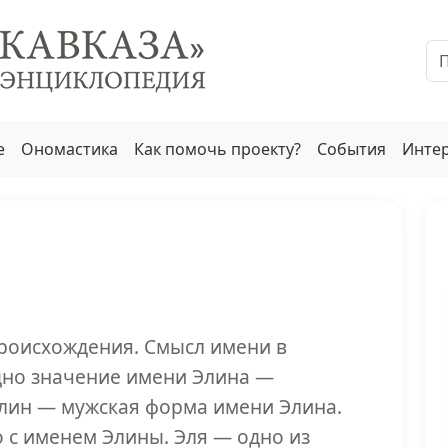
е
Ономастика
Как помочь проекту?
События
Инте
роисхождения. Смысл имени в
дно значение имени Элина —
ллин — мужская форма имени Элина.
 с именем Элины. Эля — одно из