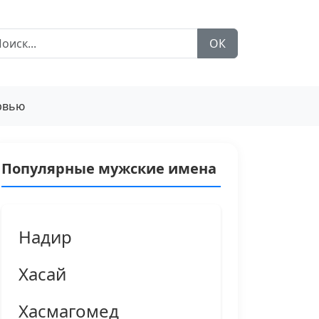
ОК
рвью
Популярные мужские имена
Надир
Хасай
Хасмагомед