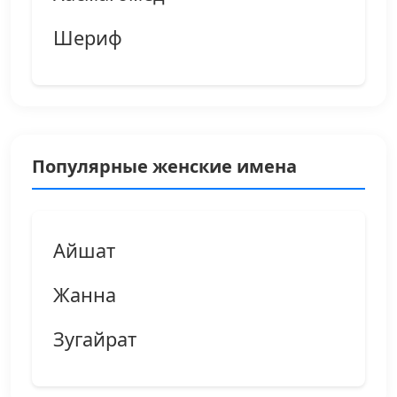
Шериф
Популярные женские имена
Айшат
Жанна
Зугайрат