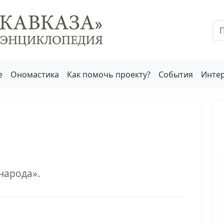
е
Ономастика
Как помочь проекту?
События
Инте
народа».