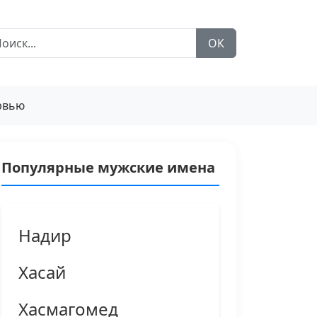
ОК
рвью
Популярные мужские имена
Надир
Хасай
Хасмагомед