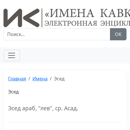
ОК
Главная
Имена
Эсед
Эсед
Эсед араб, "лев", ср. Асад.