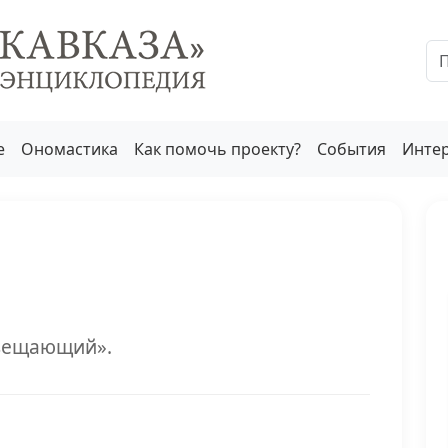
е
Ономастика
Как помочь проекту?
События
Инте
свещающий».