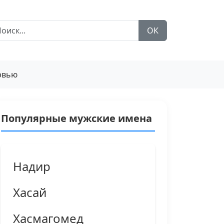
ОК
рвью
Популярные мужские имена
Надир
Хасай
Хасмагомед