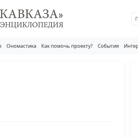
е
Ономастика
Как помочь проекту?
События
Инте