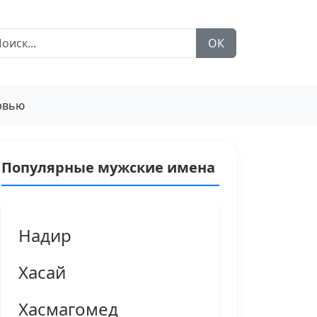
ОК
рвью
Популярные мужские имена
Надир
Хасай
Хасмагомед