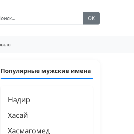
ОК
рвью
Популярные мужские имена
Надир
Хасай
Хасмагомед