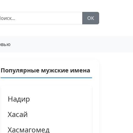
ОК
рвью
Популярные мужские имена
Надир
Хасай
Хасмагомед