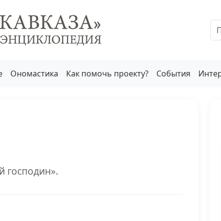
е
Ономастика
Как помочь проекту?
События
Инте
й господин».