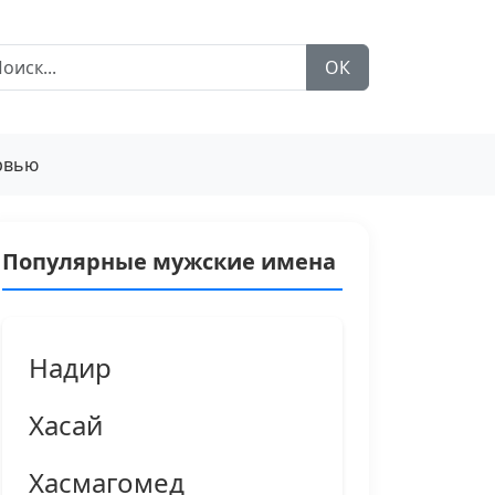
ОК
рвью
Популярные мужские имена
Надир
Хасай
Хасмагомед