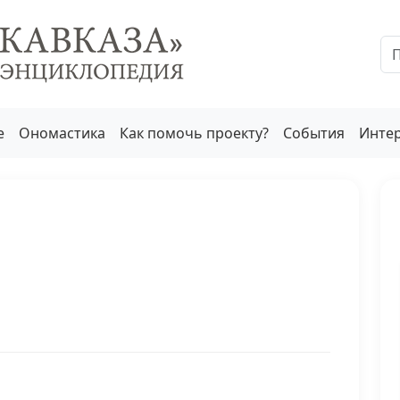
е
Ономастика
Как помочь проекту?
События
Инте