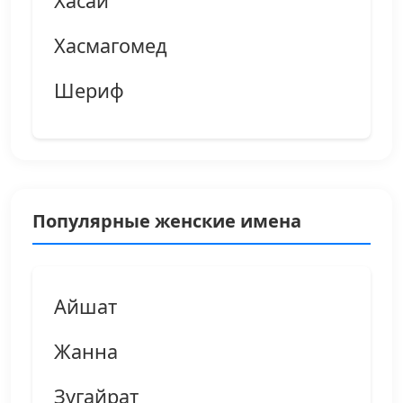
Хасай
Хасмагомед
Шериф
Популярные женские имена
Айшат
Жанна
Зугайрат