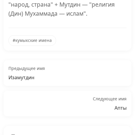
"народ, страна" + Мутдин — "религия
(Дин) Мухаммада — ислам".
#кумыкские имена
Предыдущее имя
Изамутдин
Следующее имя
Апты