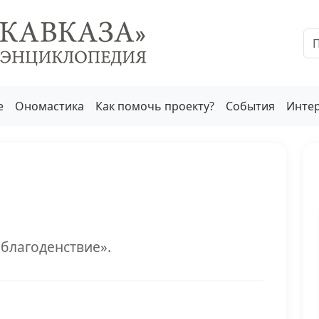
е
Ономастика
Как помочь проекту?
События
Инте
«благоденствие».