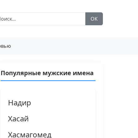
ОК
рвью
Популярные мужские имена
Надир
Хасай
Хасмагомед