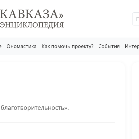
е
Ономастика
Как помочь проекту?
События
Инте
 благотворительность».