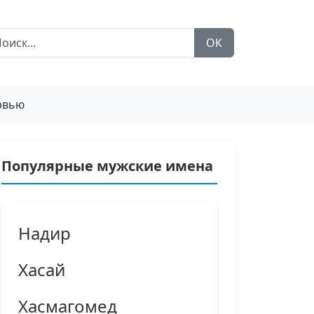
ОК
рвью
Популярные мужские имена
Надир
Хасай
Хасмагомед