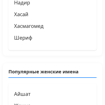
Надир
Хасай
Хасмагомед
Шериф
Популярные женские имена
Айшат