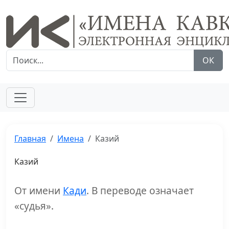
ОК
Главная
Имена
Казий
Казий
От имени
Кади
. В переводе означает
«судья».