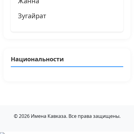
Жанна
Зугайрат
Национальности
© 2026 Имена Кавказа. Все права защищены.