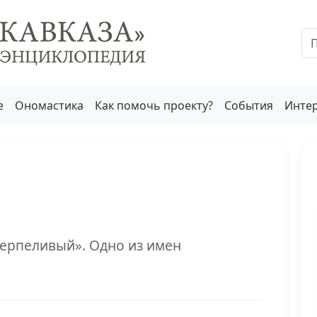
е
Ономастика
Как помочь проекту?
События
Инте
терпеливый». Одно из имен