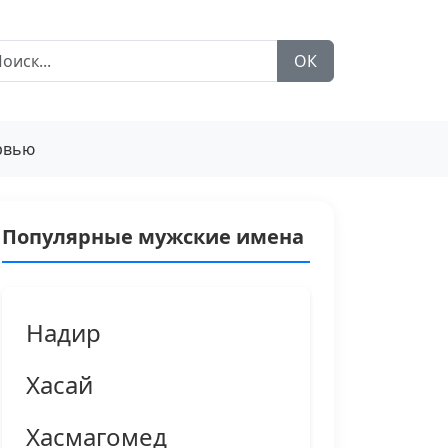
ОК
рвью
Популярные мужские имена
Надир
Хасай
Хасмагомед