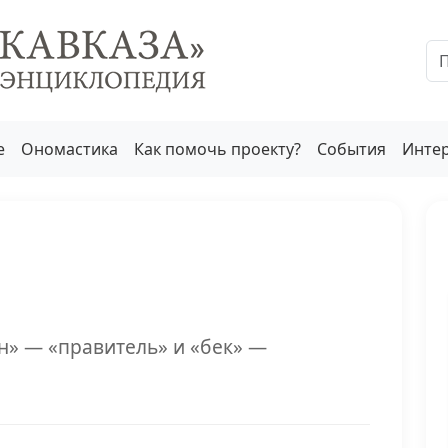
е
Ономастика
Как помочь проекту?
События
Инте
н» — «правитель» и «бек» —