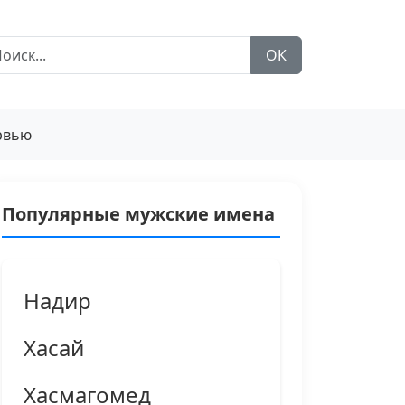
ОК
рвью
Популярные мужские имена
Надир
Хасай
Хасмагомед