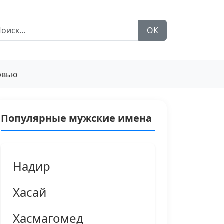
ОК
рвью
Популярные мужские имена
Надир
Хасай
Хасмагомед