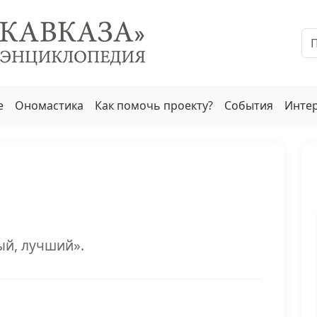
е
Ономастика
Как помочь проекту?
События
Инте
ый, лучший».