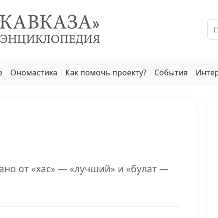
е
Ономастика
Как помочь проекту?
События
Инте
ано от «хас» — «лучший» и «булат —