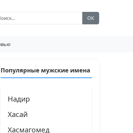
ОК
рвью
Популярные мужские имена
Надир
Хасай
Хасмагомед