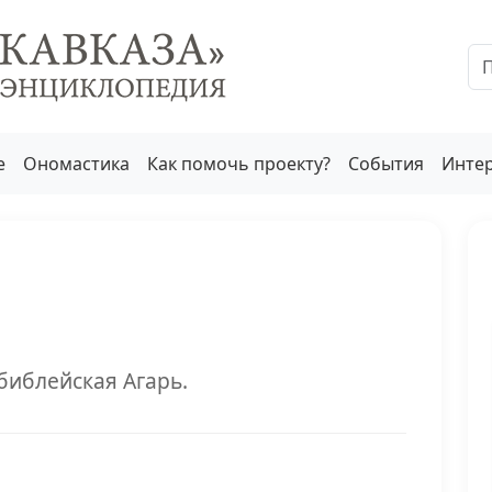
е
Ономастика
Как помочь проекту?
События
Инте
библейская Агарь.