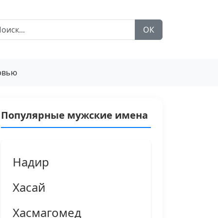
ОК
рвью
Популярные мужские имена
Надир
Хасай
Хасмагомед