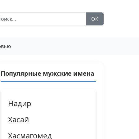
ОК
рвью
Популярные мужские имена
Надир
Хасай
Хасмагомед