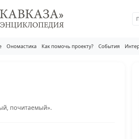
е
Ономастика
Как помочь проекту?
События
Инте
ый, почитаемый».