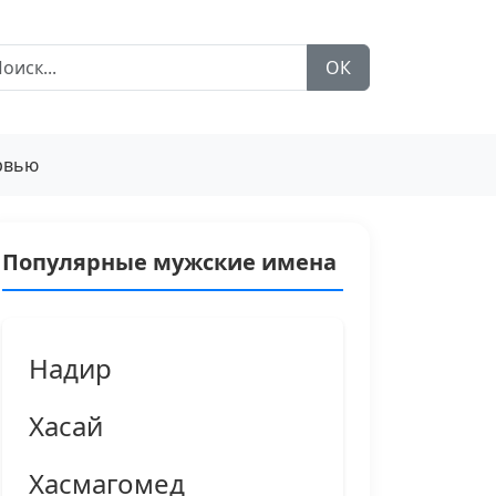
ОК
рвью
Популярные мужские имена
Надир
Хасай
Хасмагомед