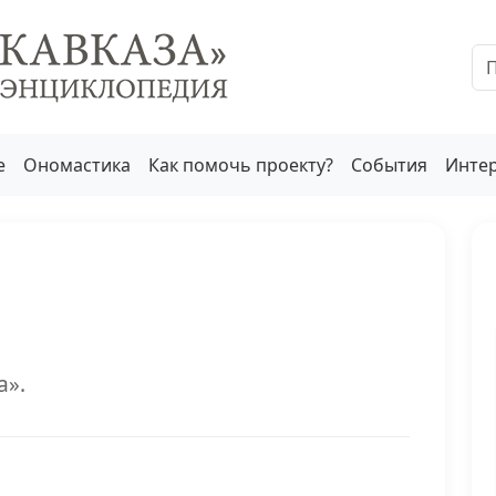
е
Ономастика
Как помочь проекту?
События
Инте
а».