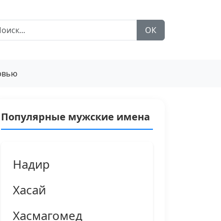
ОК
рвью
Популярные мужские имена
Надир
Хасай
Хасмагомед