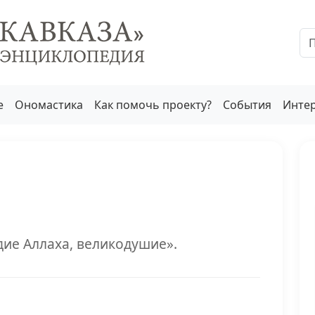
е
Ономастика
Как помочь проекту?
События
Инте
дие Аллаха, великодушие».