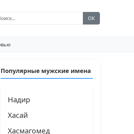
ОК
рвью
Популярные мужские имена
Надир
Хасай
Хасмагомед