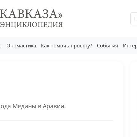
е
Ономастика
Как помочь проекту?
События
Инте
рода Медины в Аравии.